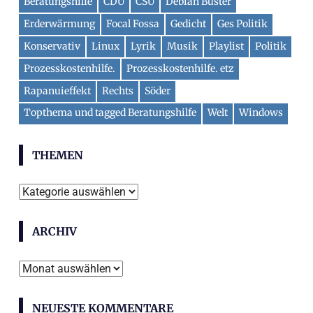
Beratungshilfe
CDU
CSU
Debian Buster
Erderwärmung
Focal Fossa
Gedicht
Ges Politik
Konservativ
Linux
Lyrik
Musik
Playlist
Politik
Prozesskostenhilfe.
Prozesskostenhilfe. etz
Rapanuieffekt
Rechts
Söder
Topthema und tagged Beratungshilfe
Welt
Windows
THEMEN
Themen
ARCHIV
Archiv
NEUESTE KOMMENTARE