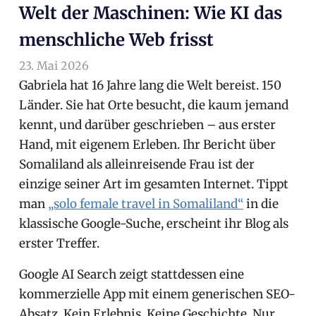
Welt der Maschinen: Wie KI das
menschliche Web frisst
23. Mai 2026
arnoldschiller
Allgemein
Gabriela hat 16 Jahre lang die Welt bereist. 150
Länder. Sie hat Orte besucht, die kaum jemand
kennt, und darüber geschrieben – aus erster
Hand, mit eigenem Erleben. Ihr Bericht über
Somaliland als alleinreisende Frau ist der
einzige seiner Art im gesamten Internet. Tippt
man
„solo female travel in Somaliland“
in die
klassische Google-Suche, erscheint ihr Blog als
erster Treffer.
Google AI Search zeigt stattdessen eine
kommerzielle App mit einem generischen SEO-
Absatz. Kein Erlebnis. Keine Geschichte. Nur