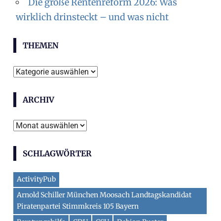
Die große Rentenreform 2026: Was
wirklich drinsteckt – und was nicht
THEMEN
Themen
ARCHIV
Archiv
SCHLAGWÖRTER
ActivityPub
Arnold Schiller München Moosach Landtagskandidat
Piratenpartei Stimmkreis 105 Bayern