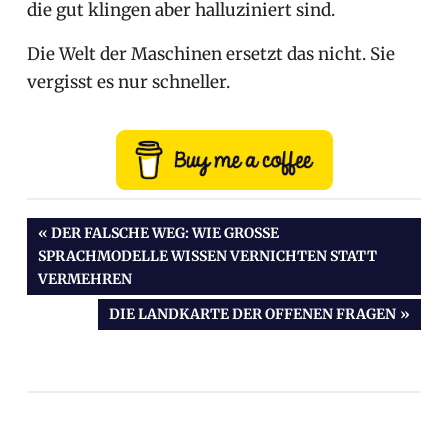
die gut klingen aber halluziniert sind.
Die Welt der Maschinen ersetzt das nicht. Sie
vergisst es nur schneller.
Beitragsnavigation
VORHERIGER
DER FALSCHE WEG: WIE GROSSE S
BEITRAG:
PRACHMODELLE WISSEN VERNICHTEN STATT V
ERMEHREN
NÄCHSTER
DIE LANDKARTE DER OFFENEN FRAGEN
BEITRAG: