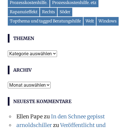
Prozesskostenhilfe.
Prozesskostenhilfe. etz
Rapanuieffekt
Rechts
Söder
Topthema und tagged Beratungshilfe
Welt
Windows
THEMEN
Themen
ARCHIV
Archiv
NEUESTE KOMMENTARE
Ellen Pape
zu
In den Schnee gepisst
arnoldschiller
zu
Veröffentlicht und