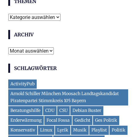
THEMEN
Themen
ARCHIV
Archiv
SCHLAGWÖRTER
ActivityPub
Arnold Schiller München Moosach Landtagskandidat
Piratenpartei Stimmkreis 105 Bayern
Beratungshilfe
CDU
CSU
Debian Buster
Erderwärmung
Focal Fossa
Gedicht
Ges Politik
Konservativ
Linux
Lyrik
Musik
Playlist
Politik