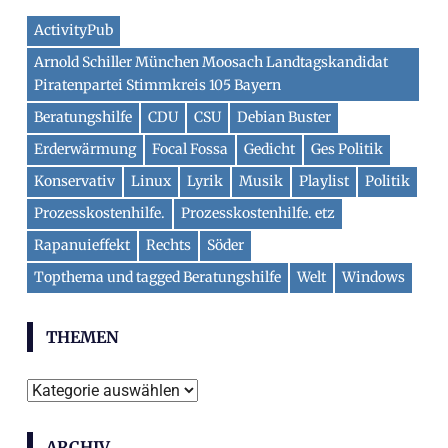
ActivityPub
Arnold Schiller München Moosach Landtagskandidat
Piratenpartei Stimmkreis 105 Bayern
Beratungshilfe
CDU
CSU
Debian Buster
Erderwärmung
Focal Fossa
Gedicht
Ges Politik
Konservativ
Linux
Lyrik
Musik
Playlist
Politik
Prozesskostenhilfe.
Prozesskostenhilfe. etz
Rapanuieffekt
Rechts
Söder
Topthema und tagged Beratungshilfe
Welt
Windows
THEMEN
Themen
ARCHIV