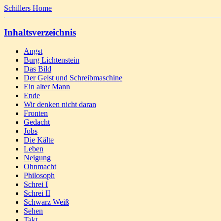
Schillers Home
Inhaltsverzeichnis
Angst
Burg Lichtenstein
Das Bild
Der Geist und Schreibmaschine
Ein alter Mann
Ende
Wir denken nicht daran
Fronten
Gedacht
Jobs
Die Kälte
Leben
Neigung
Ohnmacht
Philosoph
Schrei I
Schrei II
Schwarz Weiß
Sehen
Takt