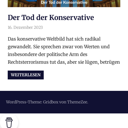
Der Tod der Konservative
16. Dezember 2023
arnoldschiller
Allgemein
,
Gesellschaft
,
Politik
,
Politik
Das konservative Weltbild hat sich radikal
gewandelt. Sie sprechen zwar von Werten und
insbesondere der politische Arm des
Rechtsterrorismus tut das, aber sie lügen, betrügen
WEITERLESEN
WordPress-Theme: Gridbox von ThemeZee.