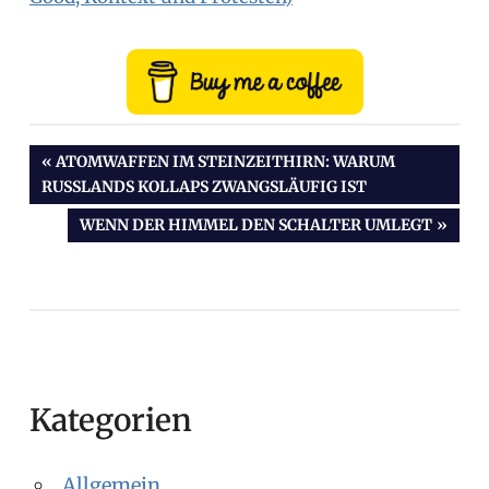
VORHERIGER
ATOMWAFFEN IM STEINZEITHIRN: WARUM
RUSSLANDS KOLLAPS ZWANGSLÄUFIG IST
BEITRAG:
Beitragsnavigation
NÄCHSTER
WENN DER HIMMEL DEN SCHALTER UMLEGT
BEITRAG:
Kategorien
Allgemein