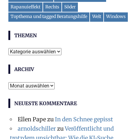
Rapanuieffekt
Rechts
Söder
Topthema und tagged Beratungshilfe
Welt
Windows
THEMEN
T
h
ARCHIV
e
m
A
e
r
n
NEUESTE KOMMENTARE
c
h
Ellen Pape
zu
In den Schnee gepisst
i
arnoldschiller
zu
Veröffentlicht und
v
trotzdem unsichtbar: Wie die KI-Suche