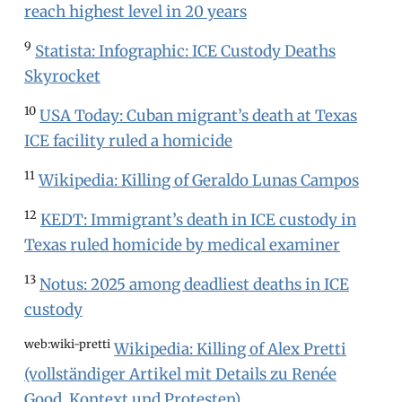
reach highest level in 20 years
9
Statista: Infographic: ICE Custody Deaths
Skyrocket
10
USA Today: Cuban migrant’s death at Texas
ICE facility ruled a homicide
11
Wikipedia: Killing of Geraldo Lunas Campos
12
KEDT: Immigrant’s death in ICE custody in
Texas ruled homicide by medical examiner
13
Notus: 2025 among deadliest deaths in ICE
custody
web:wiki-pretti
Wikipedia: Killing of Alex Pretti
(vollständiger Artikel mit Details zu Renée
Good, Kontext und Protesten)