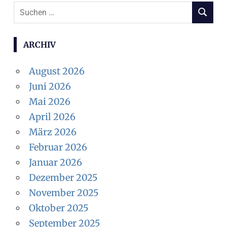
S
S
u
U
c
C
ARCHIV
H
h
E
e
August 2026
N
n
Juni 2026
n
Mai 2026
a
April 2026
c
März 2026
h
Februar 2026
:
Januar 2026
Dezember 2025
November 2025
Oktober 2025
September 2025