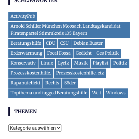
SCHLAGWÖRTER
ActivityPub
Arnold Schiller München Moosach Landtagskandidat
Piratenpartei Stimmkreis 105 Bayern
Beratungshilfe
CDU
CSU
Debian Buster
Erderwärmung
Focal Fossa
Gedicht
Ges Politik
Konservativ
Linux
Lyrik
Musik
Playlist
Politik
Prozesskostenhilfe.
Prozesskostenhilfe. etz
Rapanuieffekt
Rechts
Söder
Topthema und tagged Beratungshilfe
Welt
Windows
THEMEN
Themen