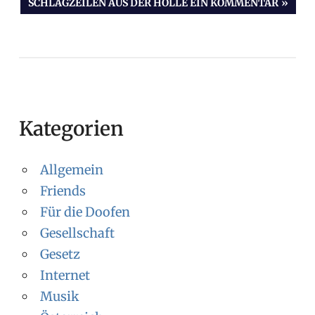
NÄCHSTER
SCHLAGZEILEN AUS DER HÖLLE EIN KOMMENTAR
BEITRAG:
Kategorien
Allgemein
Friends
Für die Doofen
Gesellschaft
Gesetz
Internet
Musik